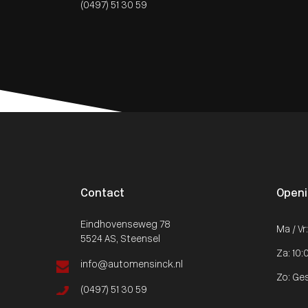
(0497) 51 30 59
Contact
Openi
Eindhovenseweg 78
Ma / Vr
5524 AS, Steensel
Za: 10:
info@automensinck.nl
Zo: Ge
(0497) 51 30 59