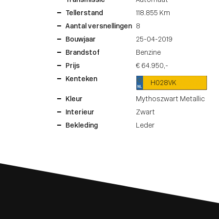
Transmissie
Automaat
Tellerstand
118.855 Km
Aantal versnellingen
8
Bouwjaar
25-04-2019
Brandstof
Benzine
Prijs
€ 64.950,-
Kenteken
H028VK
Kleur
Mythoszwart Metallic
Interieur
Zwart
Bekleding
Leder