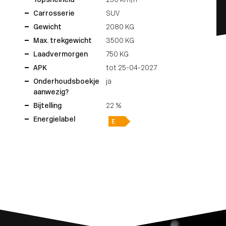
Topsnelheid
250 km/h
Carrosserie
SUV
Gewicht
2080 KG
Max. trekgewicht
3500 KG
Laadvermorgen
750 KG
APK
tot 25-04-2027
Onderhoudsboekje
ja
aanwezig?
Bijtelling
22 %
Energielabel