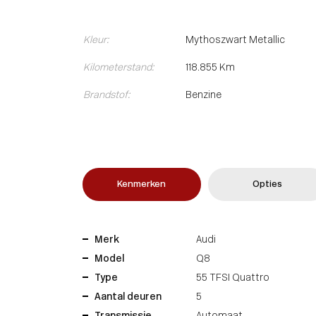
Kleur:
Mythoszwart Metallic
Kilometerstand:
118.855 Km
Brandstof:
Benzine
Kenmerken
Opties
Merk
Audi
Model
Q8
Type
55 TFSI Quattro
Aantal deuren
5