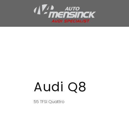
Home
Aanbod
Services
Over ons
Verkocht
Contact
Audi Q8
55 TFSI Quattro