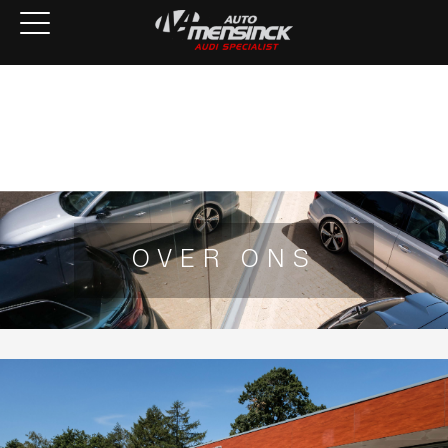
Home
Aanbod
Services
Over ons
Verkocht
Contact
OVER ONS