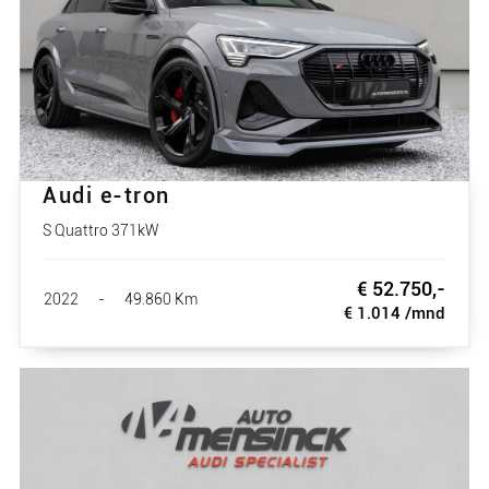
Audi e-tron
S Quattro 371kW
€ 52.750,-
2022
-
49.860 Km
€ 1.014 /mnd