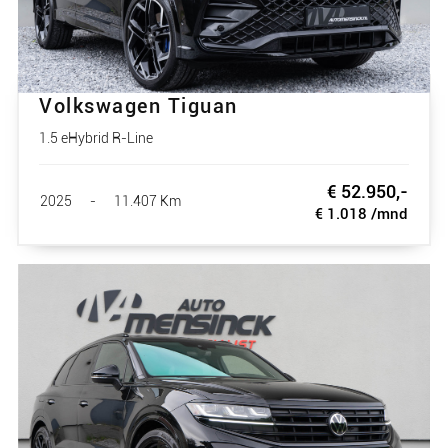
Volkswagen Tiguan
1.5 eHybrid R-Line
€ 52.950,-
2025
-
11.407 Km
€ 1.018 /mnd