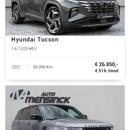
Hyundai Tucson
1.6 T-GDI HEV
€ 26.850,-
2021
-
56.066 Km
€ 516 /mnd