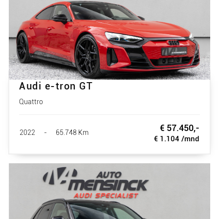
Audi e-tron GT
Quattro
€ 57.450,-
2022
-
65.748 Km
€ 1.104 /mnd