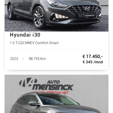
Hyundai i30
1.0 T-GDi MHEV Comfort Smart
€ 17.450,-
2023
-
98.755 Km
€ 345 /mnd