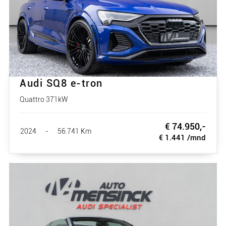
Audi SQ8 e-tron
Quattro 371kW
€ 74.950,-
2024
-
56.741 Km
€ 1.441 /mnd