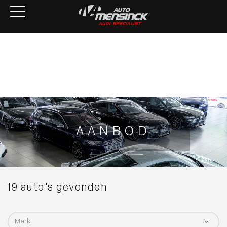
Home
Aanbod
Services
Over ons
Verkocht
Contact
AANBOD
19 auto’s gevonden