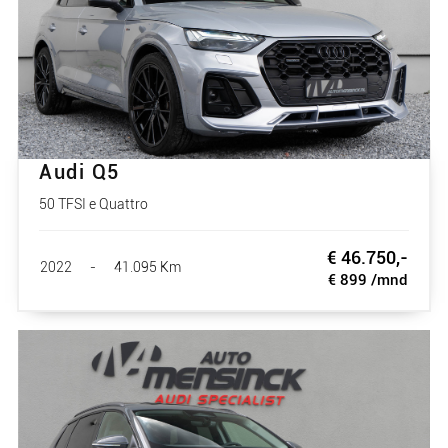
Audi Q5
50 TFSI e Quattro
€ 46.750,-
2022
-
41.095 Km
€ 899 /mnd