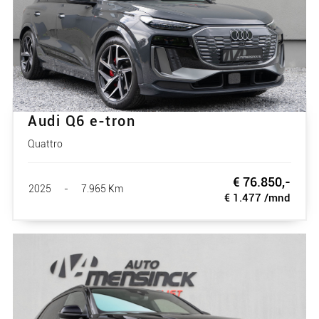
Audi Q6 e-tron
Quattro
€ 76.850,-
2025
-
7.965 Km
€ 1.477 /mnd