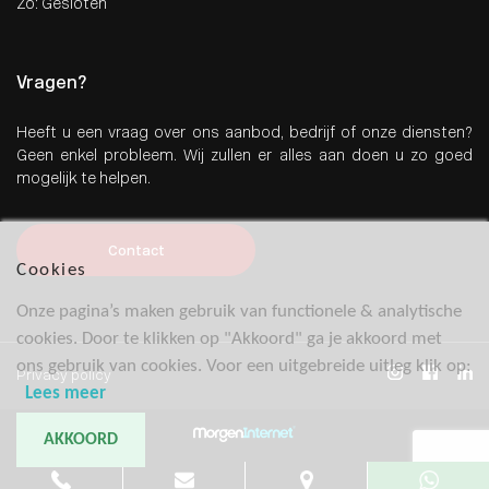
Zo: Gesloten
Vragen?
Heeft u een vraag over ons aanbod, bedrijf of onze diensten?
Geen enkel probleem. Wij zullen er alles aan doen u zo goed
mogelijk te helpen.
Contact
Cookies
Onze pagina’s maken gebruik van functionele & analytische
cookies. Door te klikken op "Akkoord" ga je akkoord met
ons gebruik van cookies. Voor een uitgebreide uitleg klik op:
Privacy policy
Lees meer
AKKOORD