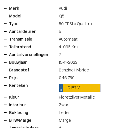
Merk
Audi
Model
Q5
Type
50 TFSI e Quattro
Aantal deuren
5
Transmissie
Automaat
Tellerstand
41.095 Km
Aantal versnellingen
7
Bouwjaar
15-11-2022
Brandstof
Benzine Hybride
Prijs
€ 46.750,-
Kenteken
GJR71V
Kleur
Floretzilver Metallic
Interieur
Zwart
Bekleding
Leder
BTW/Marge
Marge