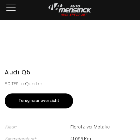
Home
Aanbod
Services
Over ons
Verkocht
Contact
Audi Q5
50 TFSI e Quattro
Terug naar overzicht
Kleur:
Floretzilver Metallic
Kilometerstand:
41.095 Km