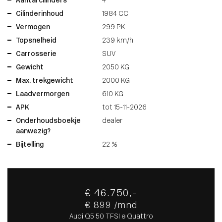
Aantal cilinders
4
Cilinderinhoud
1984 CC
Vermogen
299 PK
Topsnelheid
239 km/h
Carrosserie
SUV
Gewicht
2050 KG
Max. trekgewicht
2000 KG
Laadvermorgen
610 KG
APK
tot 15-11-2026
Onderhoudsboekje
dealer
aanwezig?
Bijtelling
22 %
€ 46.750,-
€ 899 /mnd
Audi Q5 50 TFSI e Quattro