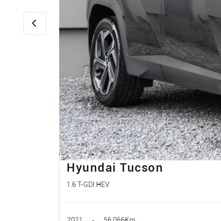
Hyundai Tucson
1.6 T-GDI HEV
2021
-
56.066Km