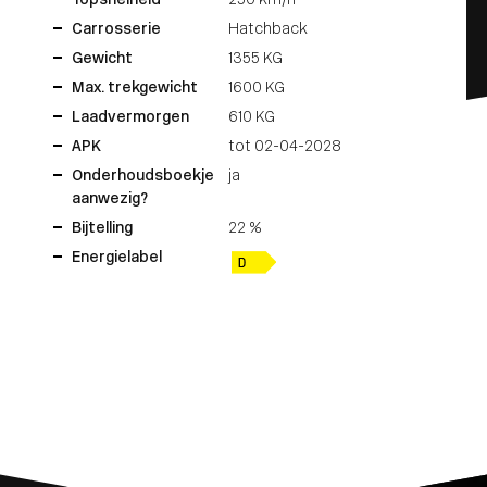
Topsnelheid
250 km/h
Carrosserie
Hatchback
Gewicht
1355 KG
Max. trekgewicht
1600 KG
Laadvermorgen
610 KG
APK
tot 02-04-2028
Onderhoudsboekje
ja
aanwezig?
Bijtelling
22 %
Energielabel