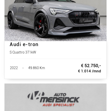
Audi e-tron
S Quattro 371kW
€ 52.750,-
2022
-
49.860 Km
€ 1.014 /mnd