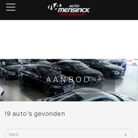
Home
Aanbod
Services
Over ons
Verkocht
Contact
AANBOD
19 auto’s gevonden