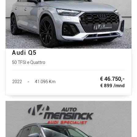
Audi Q5
50 TFSI e Quattro
€ 46.750,-
2022
-
41.095 Km
€ 899 /mnd