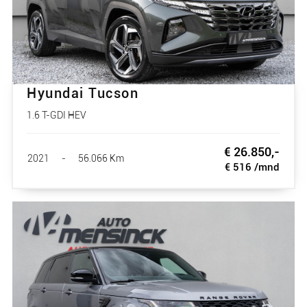
Hyundai Tucson
1.6 T-GDI HEV
€ 26.850,-
2021
-
56.066 Km
€ 516 /mnd