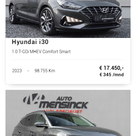
Hyundai i30
1.0 T-GDi MHEV Comfort Smart
€ 17.450,-
2023
-
98.755 Km
€ 345 /mnd