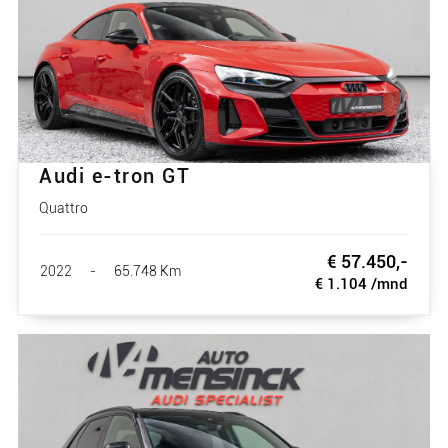
Audi e-tron GT
Quattro
€ 57.450,-
2022
-
65.748 Km
€ 1.104 /mnd