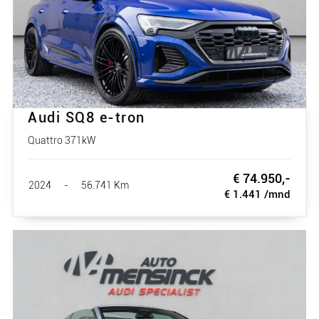
Audi SQ8 e-tron
Quattro 371kW
€ 74.950,-
2024
-
56.741 Km
€ 1.441 /mnd