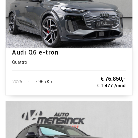
Audi Q6 e-tron
Quattro
€ 76.850,-
2025
-
7.965 Km
€ 1.477 /mnd