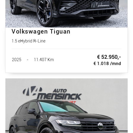
Volkswagen Tiguan
1.5 eHybrid R-Line
€ 52.950,-
2025
-
11.407 Km
€ 1.018 /mnd