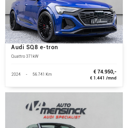
Audi SQ8 e-tron
Quattro 371kW
€ 74.950,-
2024
-
56.741 Km
€ 1.441 /mnd