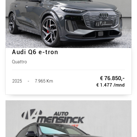
Audi Q6 e-tron
Quattro
€ 76.850,-
2025
-
7.965 Km
€ 1.477 /mnd