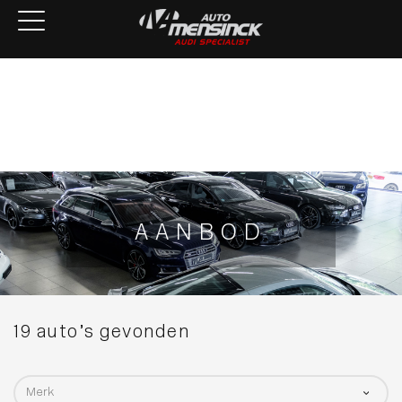
Home
Aanbod
Services
Over ons
Verkocht
Contact
AANBOD
19 auto’s gevonden