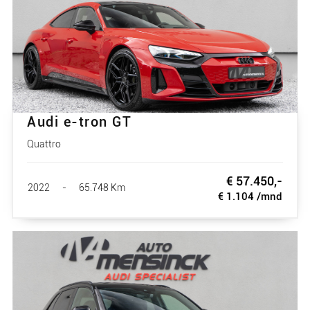
Audi e-tron GT
Quattro
€ 57.450,-
2022
-
65.748 Km
€ 1.104 /mnd