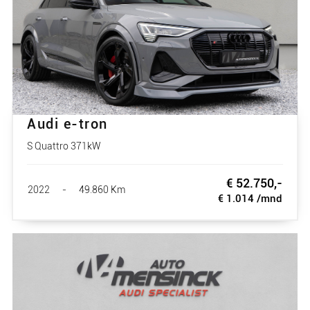
Audi e-tron
S Quattro 371kW
€ 52.750,-
2022
-
49.860 Km
€ 1.014 /mnd