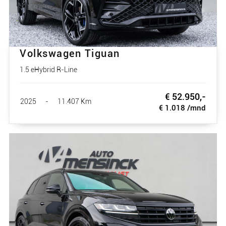
Volkswagen Tiguan
1.5 eHybrid R-Line
€ 52.950,-
2025
-
11.407 Km
€ 1.018 /mnd