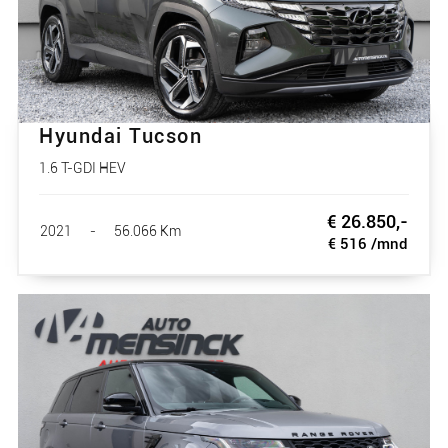
Hyundai Tucson
1.6 T-GDI HEV
€ 26.850,-
2021
-
56.066 Km
€ 516 /mnd