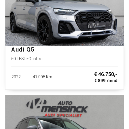
Audi Q5
50 TFSI e Quattro
€ 46.750,-
2022
-
41.095 Km
€ 899 /mnd