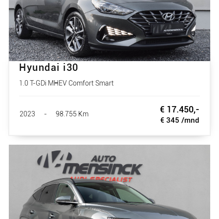
Hyundai i30
1.0 T-GDi MHEV Comfort Smart
€ 17.450,-
2023
-
98.755 Km
€ 345 /mnd