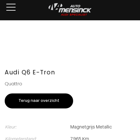
Home
Aanbod
Services
Over ons
Verkocht
Contact
Audi Q6 E-Tron
Quattro
Terug naar overzicht
Kleur:
Magnetgrijs Metallic
Kilometerstand:
7.965 Km